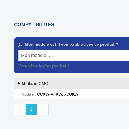
COMPATIBILITÉS
Mon modèle est-il compatible avec ce produit ?
Mon modèle...
Votre véhicule n'est pas listé ?
Contactez notre service client
Militaire
GMC
CCKW-AFKWX-DUKW
Modèle
Précédent
Suivant
1