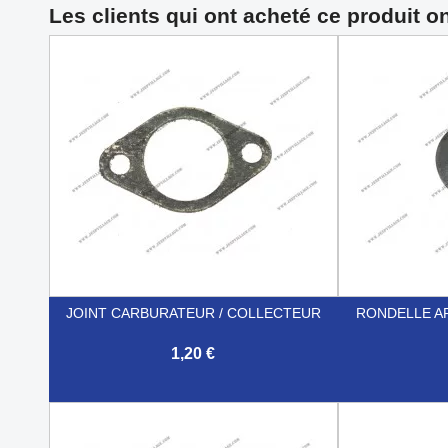
Les clients qui ont acheté ce produit o
JOINT CARBURATEUR / COLLECTEUR
RONDELLE A
1,20 €


Aperçu rapide