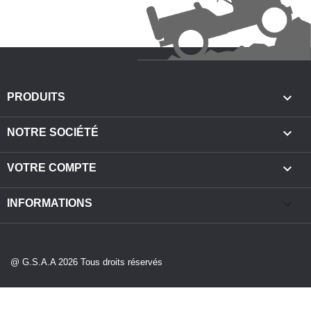

PRODUITS

NOTRE SOCIÉTÉ

VOTRE COMPTE
keyboard_arrow_down
INFORMATIONS
@ G.S.A.A 2026 Tous droits réservés