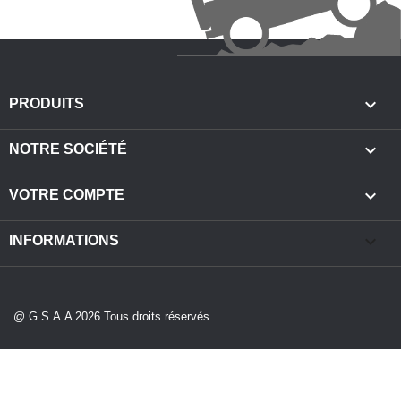

PRODUITS

NOTRE SOCIÉTÉ

VOTRE COMPTE
keyboard_arrow_down
INFORMATIONS
@ G.S.A.A 2026 Tous droits réservés