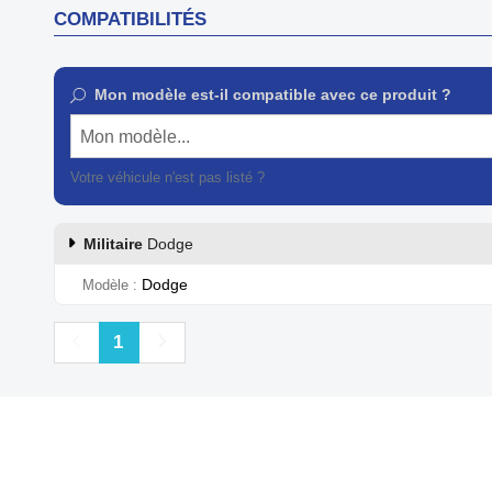
COMPATIBILITÉS
Mon modèle est-il compatible avec ce produit ?
Mon modèle...
Votre véhicule n'est pas listé ?
Contactez notre service client
Militaire
Dodge
Dodge
Modèle
Précédent
Suivant
1