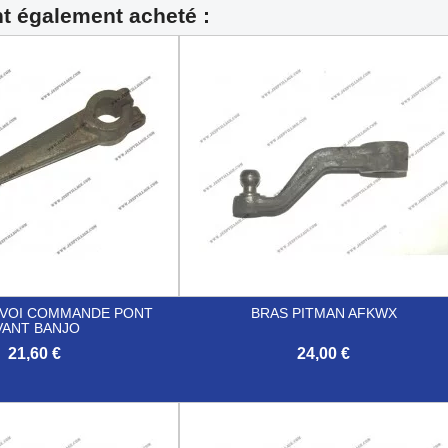
nt également acheté :
NVOI COMMANDE PONT
BRAS PITMAN AFKWX
VANT BANJO
21,60 €
24,00 €

Aperçu rapide
Aperçu rapide