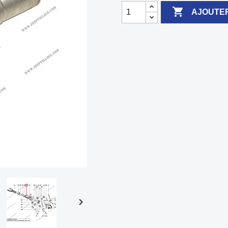

AJOUTER
