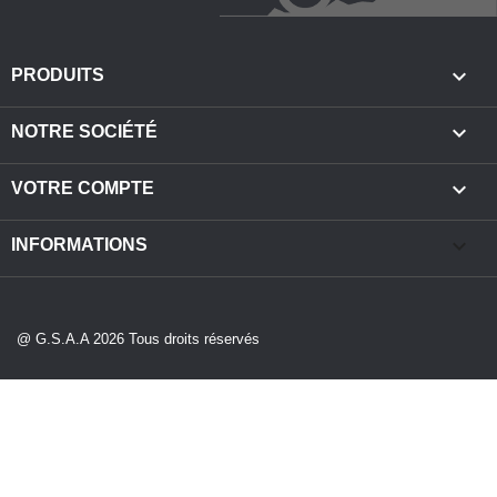

PRODUITS

NOTRE SOCIÉTÉ

VOTRE COMPTE
keyboard_arrow_down
INFORMATIONS
@ G.S.A.A 2026 Tous droits réservés