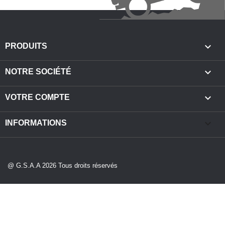

PRODUITS

NOTRE SOCIÉTÉ

VOTRE COMPTE
keyboard_arrow_down
INFORMATIONS
@ G.S.A.A 2026 Tous droits réservés