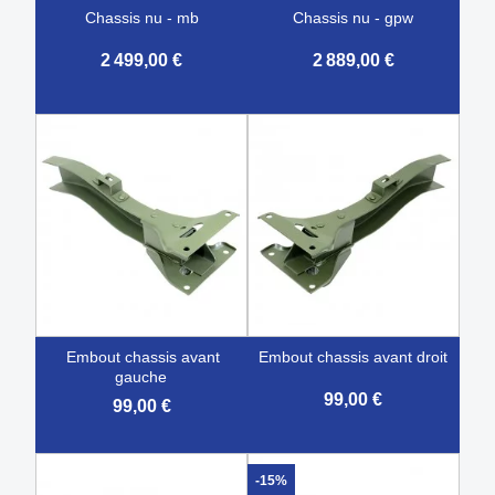
chassis nu - mb
chassis nu - gpw
2 499,00 €
2 889,00 €
embout chassis avant
embout chassis avant droit
gauche
99,00 €
99,00 €
-15%