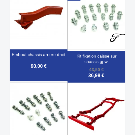
embout chassis arriere droit
kit fixation caisse sur
chassis gpw
90,00 €
43,50 €
36,98 €