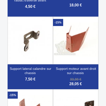
radiat./traverse avant
18,00 €
4,50 €
-15%
support lateral calandre sur
support moteur avant droit
chassis
sur chassis
7,50 €
33,00 €
28,05 €
-15%