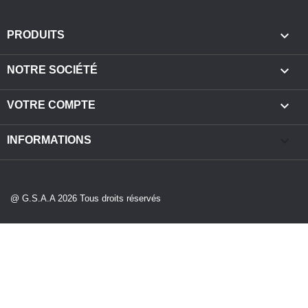

PRODUITS

NOTRE SOCIÉTÉ

VOTRE COMPTE
keyboard_arrow_down
INFORMATIONS
@ G.S.A.A 2026 Tous droits réservés