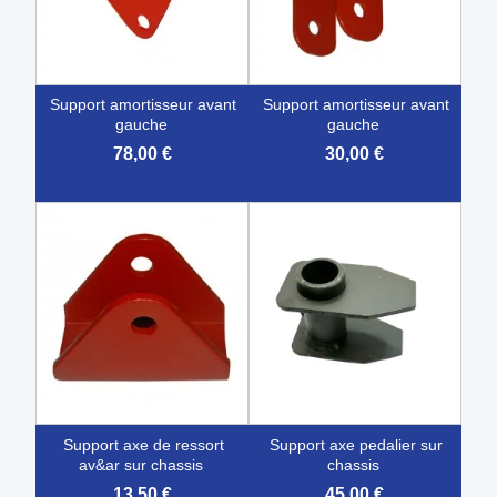
support amortisseur avant
support amortisseur avant
gauche
gauche
78,00 €
30,00 €
support axe de ressort
support axe pedalier sur
av&ar sur chassis
chassis
13,50 €
45,00 €