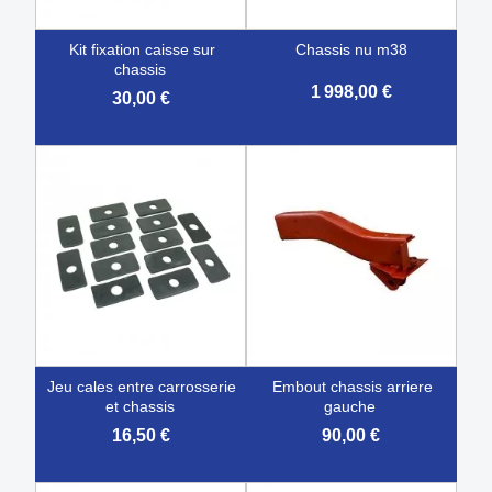
kit fixation caisse sur
chassis nu m38
chassis
1 998,00 €
30,00 €
jeu cales entre carrosserie
embout chassis arriere
et chassis
gauche
16,50 €
90,00 €