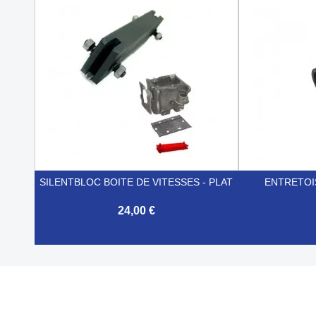


Aperçu rapide
SILENTBLOC BOITE DE VITESSES - PLAT
ENTRETOI
24,00 €


Aperçu rapide