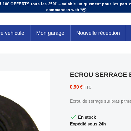
 10€ OFFERTS tous les 250€ – valable uniquement pour les particu
commandes web *📦
re véhicule
Mon garage
Nouvelle réception
ECROU SERRAGE 
0,90 €
TTC
Ecrou de serrage sur bras pitm

En stock
Expédié sous 24h