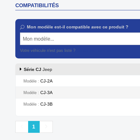
COMPATIBILITÉS
Mon modèle est-il compatible avec ce produit ?
Mon modèle...
Votre véhicule n'est pas listé ?
Contactez notre service client
Série CJ
Jeep
CJ-2A
Modèle
CJ-3A
Modèle
CJ-3B
Modèle
Précédent
Suivant
1