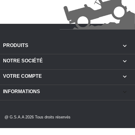

PRODUITS

NOTRE SOCIÉTÉ

VOTRE COMPTE
keyboard_arrow_down
INFORMATIONS
@ G.S.A.A 2026 Tous droits réservés