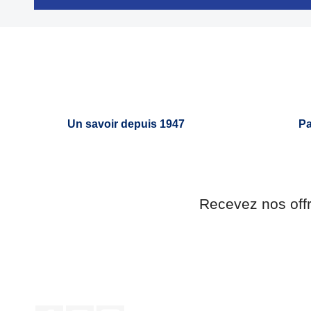


Aperçu rapide
Un savoir depuis 1947
Pa
Recevez nos off