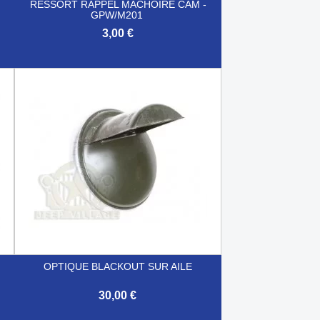
RESSORT RAPPEL MACHOIRE CAM -
GPW/M201
3,00 €

Aperçu rapide
OPTIQUE BLACKOUT SUR AILE
30,00 €