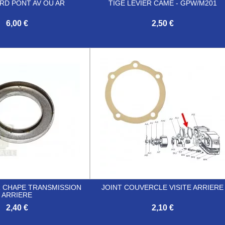
RD PONT AV OU AR
TIGE LEVIER CAME - GPW/M201
6,00 €
2,50 €

Aperçu rapide
Aperçu rapide
 CHAPE TRANSMISSION
JOINT COUVERCLE VISITE ARRIERE
ARRIERE
2,40 €
2,10 €