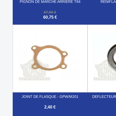
PIGNON DE MARCHE ARRIERE T84
RENIFLA
67,50 €
60,75 €


Aperçu rapide
JOINT DE FLASQUE - GPW/M201
DEFLECTEUR
2,40 €