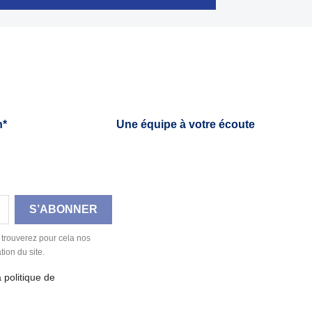

Aperçu rapide
h*
Une équipe à votre écoute
 trouverez pour cela nos
tion du site.
a politique de