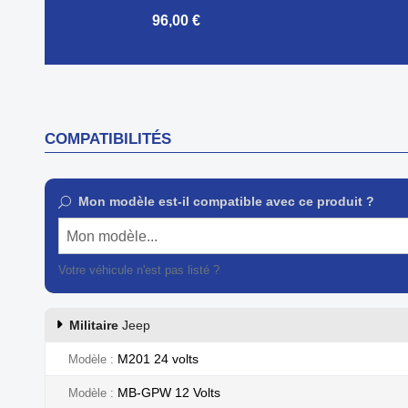
96,00 €


Aperçu rapide
COMPATIBILITÉS
Mon modèle est-il compatible avec ce produit ?
Mon modèle...
Votre véhicule n'est pas listé ?
Contactez notre service client
Militaire
Jeep
M201 24 volts
Modèle
MB-GPW 12 Volts
Modèle