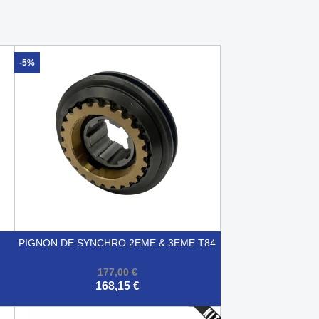
-5%
PIGNON DE SYNCHRO 2EME & 3EME T84
177,00 €
168,15 €