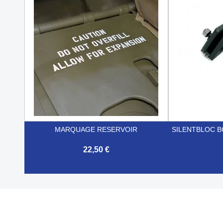


Aperçu rapide
MARQUAGE RESERVOIR
SILENTBLOC BO
22,50 €


Aperçu rapide