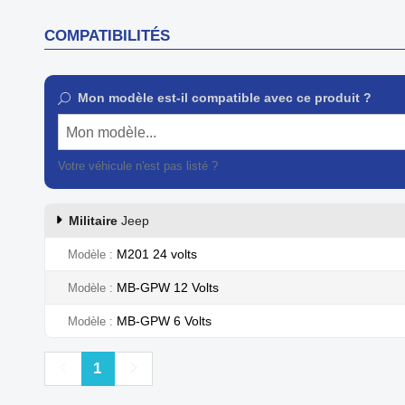
COMPATIBILITÉS
Mon modèle est-il compatible avec ce produit ?
Mon modèle...
Votre véhicule n'est pas listé ?
Contactez notre service client
Militaire
Jeep
M201 24 volts
Modèle
MB-GPW 12 Volts
Modèle
MB-GPW 6 Volts
Modèle
Précédent
Suivant
1