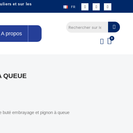
liers et sur les
FR
A propos
A QUEUE
 de buté embrayage et pignon à queue