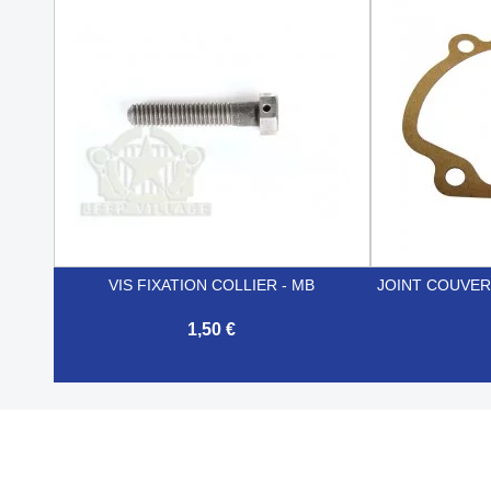


Aperçu rapide
VIS FIXATION COLLIER - MB
JOINT COUVER
1,50 €


Aperçu rapide