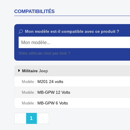
COMPATIBILITÉS
Mon modèle est-il compatible avec ce produit ?
Mon modèle...
Votre véhicule n'est pas listé ?
Contactez notre service client
Militaire
Jeep
M201 24 volts
Modèle
MB-GPW 12 Volts
Modèle
MB-GPW 6 Volts
Modèle
Précédent
Suivant
1