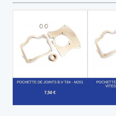
POCHETTE DE JOINTS B.V T84 - M201
POCHETTE 
VITE
7,50 €


Aperçu rapide