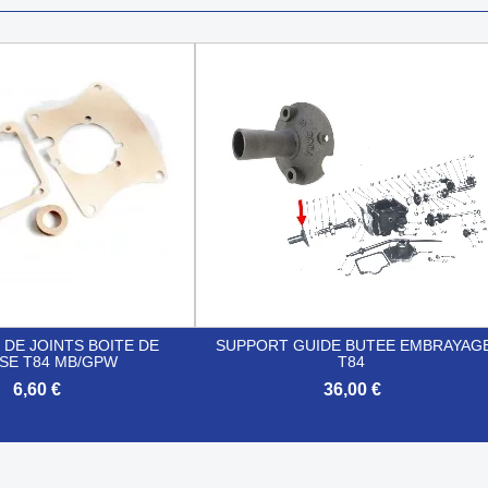
DE JOINTS BOITE DE
SUPPORT GUIDE BUTEE EMBRAYAG
SSE T84 MB/GPW
T84
6,60 €
36,00 €

Aperçu rapide
Aperçu rapide