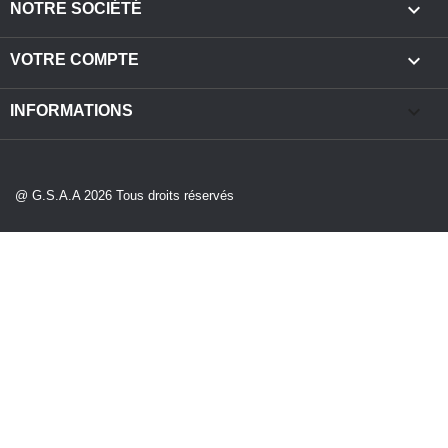

NOTRE SOCIÉTÉ

VOTRE COMPTE
keyboard_arrow_down
INFORMATIONS
@ G.S.A.A 2026 Tous droits réservés