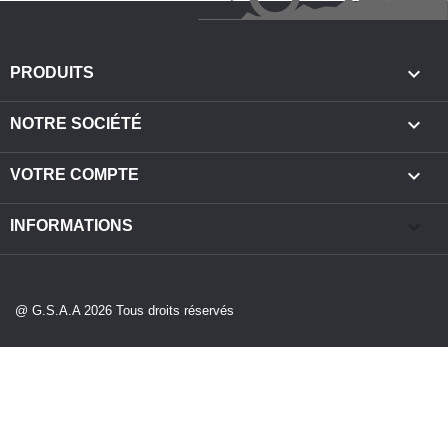

PRODUITS

NOTRE SOCIÉTÉ

VOTRE COMPTE
keyboard_arrow_down
INFORMATIONS
@ G.S.A.A 2026 Tous droits réservés