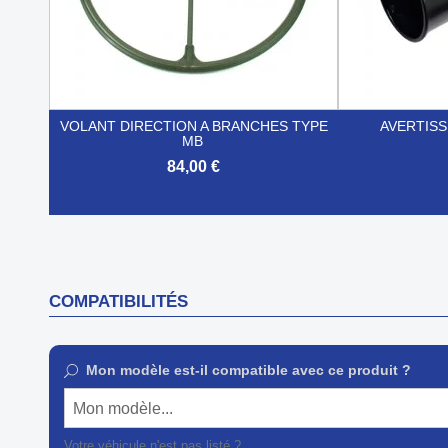
VOLANT DIRECTION A BRANCHES TYPE
AVERTISS
MB
84,00 €


Aperçu rapide
COMPATIBILITÉS
Mon modèle est-il compatible avec ce produit ?
Mon modèle...
Votre véhicule n'est pas listé ?
Contactez notre service client