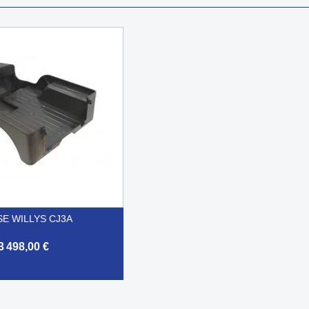
SE WILLYS CJ3A
3 498,00 €
Aperçu rapide