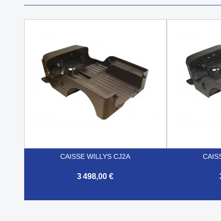
CAISSE WILLYS CJ2A
CAIS
3 498,00 €


Aperçu rapide