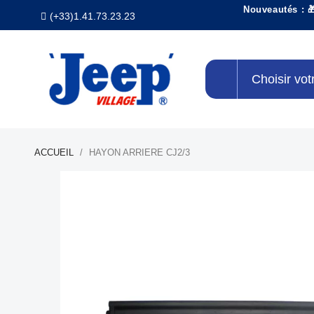
Nouveautés : 
(+33)1.41.73.23.23
Choisir vot
ACCUEIL
HAYON ARRIERE CJ2/3