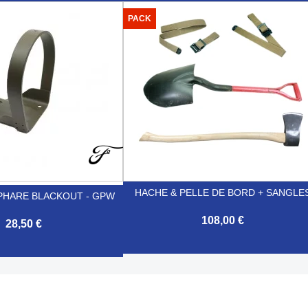

Aperçu rapide
Aperçu rapide
PACK
HACHE & PELLE DE BORD + SANGLE
PHARE BLACKOUT - GPW
108,00 €
28,50 €

Aperçu rapide
Aperçu rapide