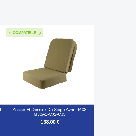
COMPATIBLE
T
Assise Et Dossier De Siege Avant M38-
M38A1-CJ2-CJ3
138,00 €