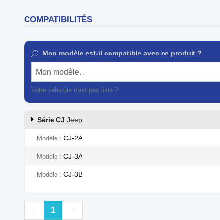
COMPATIBILITÉS
Mon modèle est-il compatible avec ce produit ?
Mon modèle...
Votre véhicule n'est pas listé ?
Contactez notre service client
Série CJ
Jeep
CJ-2A
Modèle
CJ-3A
Modèle
CJ-3B
Modèle
Précédent
Suivant
1