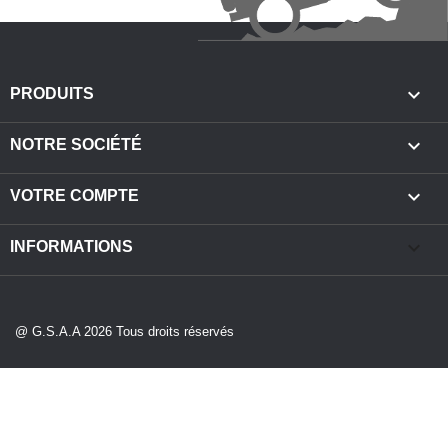

PRODUITS

NOTRE SOCIÉTÉ

VOTRE COMPTE
keyboard_arrow_down
INFORMATIONS
@ G.S.A.A 2026 Tous droits réservés