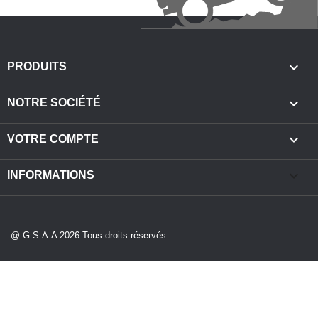

PRODUITS

NOTRE SOCIÉTÉ

VOTRE COMPTE
keyboard_arrow_down
INFORMATIONS
@ G.S.A.A 2026 Tous droits réservés