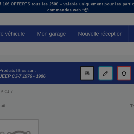
 10€ OFFERTS tous les 250€ – valable uniquement pour les particu
commandes web *📦
re véhicule
Mon garage
Nouvelle réception
Produits filtrés sur :
Voir la fiche technique
Modifier mon v
Suppr
JEEP CJ-7 1976 - 1986
P CJ-7
uit.
Tr