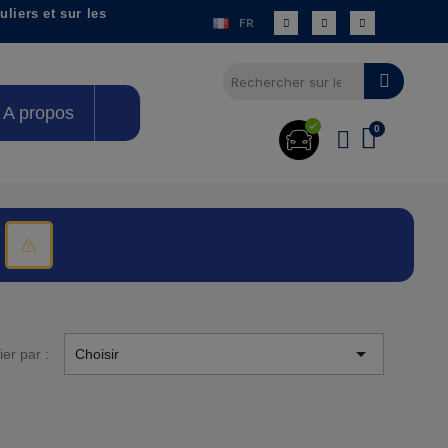
liers et sur les
FR
A propos
éhicule
imer le filtre
Précisez votre année

ier par :
Choisir