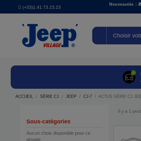
Nouveautés : 
(+33)1.41.73.23.23
Choisir vot
ACCUEIL
SÉRIE CJ
JEEP
CJ-7
ACTUS SÉRIE CJ JEE
Il y a 1 prod
Sous-catégories
Aucun choix disponible pour ce
groupe