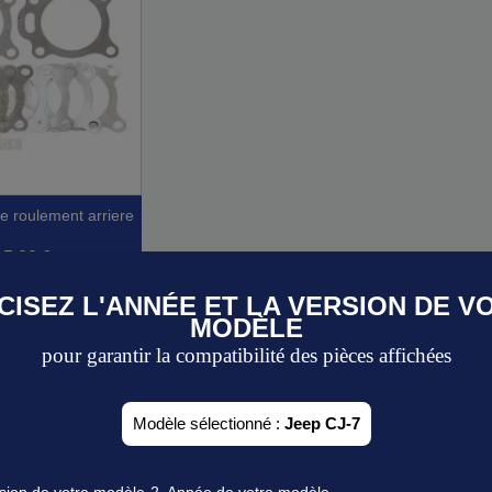
ge roulement arriere
15,00 €
CISEZ L'ANNÉE ET LA VERSION DE V
 véhicule
MODÈLE
erçu rapide
1-1 de 1 article(s)
pour garantir la compatibilité des pièces affichées
Modèle sélectionné :
Jeep CJ-7
rsion de votre modèle
2. Année de votre modèle