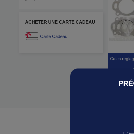
ACHETER UNE CARTE CADEAU
Carte Cadeau
cales regla
PRÉ
Ajoutez votre

Ap
Affichage 
1. Ve