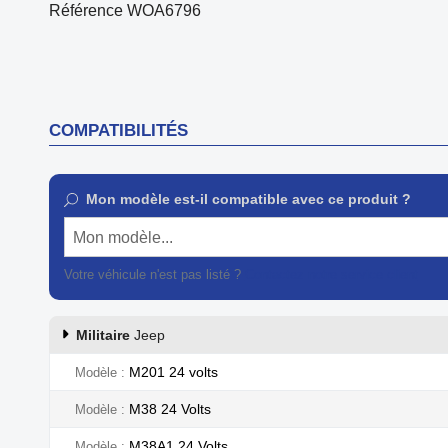
Référence
WOA6796
COMPATIBILITÉS
Mon modèle est-il compatible avec ce produit ?
Mon modèle...
Votre véhicule n'est pas listé ?
Contactez notre service client
Militaire
Jeep
M201 24 volts
Modèle
M38 24 Volts
Modèle
M38A1 24 Volts
Modèle