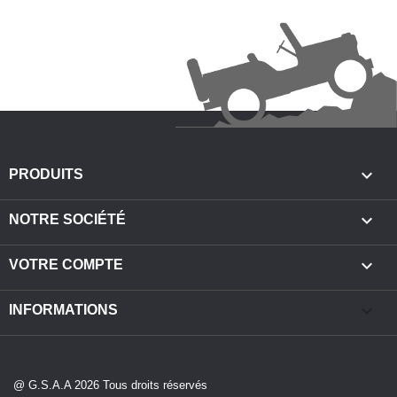

PRODUITS

NOTRE SOCIÉTÉ

VOTRE COMPTE
keyboard_arrow_down
INFORMATIONS
@ G.S.A.A 2026 Tous droits réservés