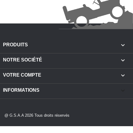

PRODUITS

NOTRE SOCIÉTÉ

VOTRE COMPTE
keyboard_arrow_down
INFORMATIONS
@ G.S.A.A 2026 Tous droits réservés