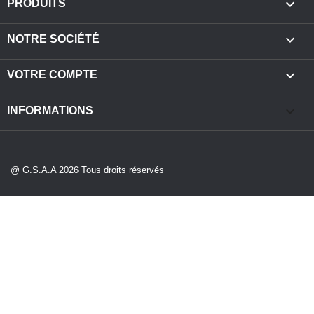

PRODUITS

NOTRE SOCIÉTÉ

VOTRE COMPTE
keyboard_arrow_down
INFORMATIONS
@ G.S.A.A 2026 Tous droits réservés