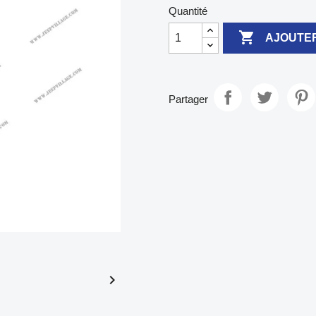
Quantité

AJOUTER
Partager
