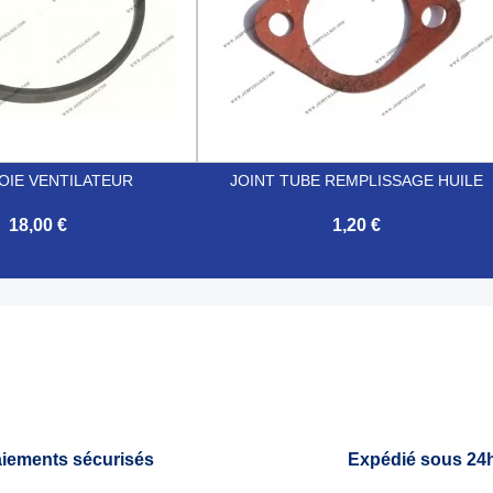
IE VENTILATEUR
JOINT TUBE REMPLISSAGE HUILE
18,00 €
1,20 €

Aperçu rapide
Aperçu rapide
iements sécurisés
Expédié sous 24