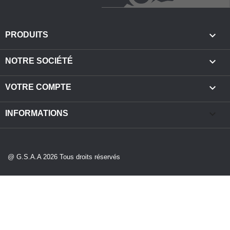

PRODUITS

NOTRE SOCIÉTÉ

VOTRE COMPTE
keyboard_arrow_down
INFORMATIONS
@ G.S.A.A 2026 Tous droits réservés