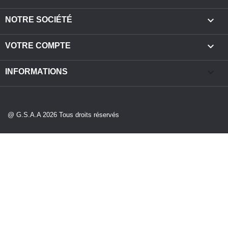

NOTRE SOCIÉTÉ

VOTRE COMPTE
keyboard_arrow_down
INFORMATIONS
@ G.S.A.A 2026 Tous droits réservés