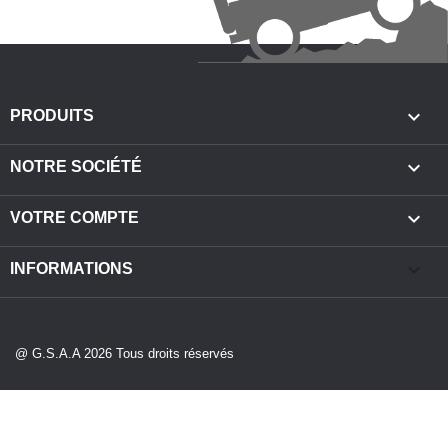

PRODUITS

NOTRE SOCIÉTÉ

VOTRE COMPTE
keyboard_arrow_down
INFORMATIONS
@ G.S.A.A 2026 Tous droits réservés