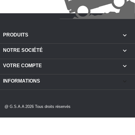

PRODUITS

NOTRE SOCIÉTÉ

VOTRE COMPTE
keyboard_arrow_down
INFORMATIONS
@ G.S.A.A 2026 Tous droits réservés