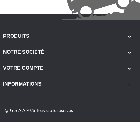

PRODUITS

NOTRE SOCIÉTÉ

VOTRE COMPTE
keyboard_arrow_down
INFORMATIONS
@ G.S.A.A 2026 Tous droits réservés