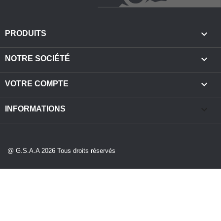

PRODUITS

NOTRE SOCIÉTÉ

VOTRE COMPTE
keyboard_arrow_down
INFORMATIONS
@ G.S.A.A 2026 Tous droits réservés