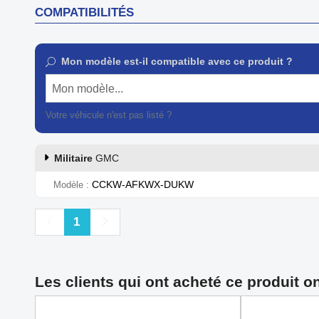
COMPATIBILITÉS
Mon modèle est-il compatible avec ce produit ?
Mon modèle...
Votre véhicule n'est pas listé ?
Contactez notre service client
Militaire
GMC
CCKW-AFKWX-DUKW
Modèle
Précédent
Suivant
1
Les clients qui ont acheté ce produit o