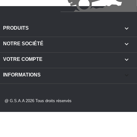

PRODUITS

NOTRE SOCIÉTÉ

VOTRE COMPTE
keyboard_arrow_down
INFORMATIONS
@ G.S.A.A 2026 Tous droits réservés