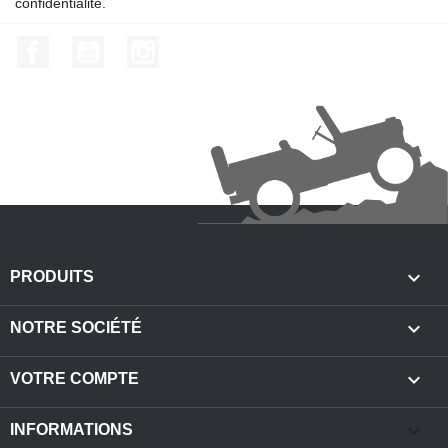
confidentialité.
Facebook
YouTube
Instagram

PRODUITS

NOTRE SOCIÉTÉ

VOTRE COMPTE
keyboard_arrow_down
INFORMATIONS