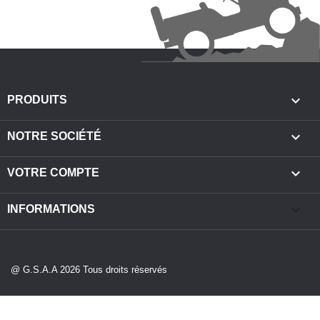

PRODUITS

NOTRE SOCIÉTÉ

VOTRE COMPTE
keyboard_arrow_down
INFORMATIONS
@ G.S.A.A 2026 Tous droits réservés