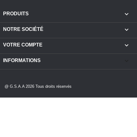

PRODUITS

NOTRE SOCIÉTÉ

VOTRE COMPTE
keyboard_arrow_down
INFORMATIONS
@ G.S.A.A 2026 Tous droits réservés