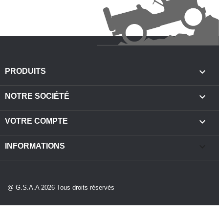

PRODUITS

NOTRE SOCIÉTÉ

VOTRE COMPTE
keyboard_arrow_down
INFORMATIONS
@ G.S.A.A 2026 Tous droits réservés