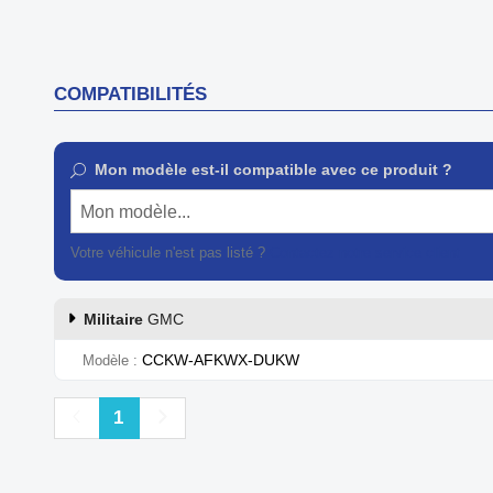
COMPATIBILITÉS
Mon modèle est-il compatible avec ce produit ?
Mon modèle...
Votre véhicule n'est pas listé ?
Contactez notre service client
Militaire
GMC
CCKW-AFKWX-DUKW
Modèle
Précédent
Suivant
1