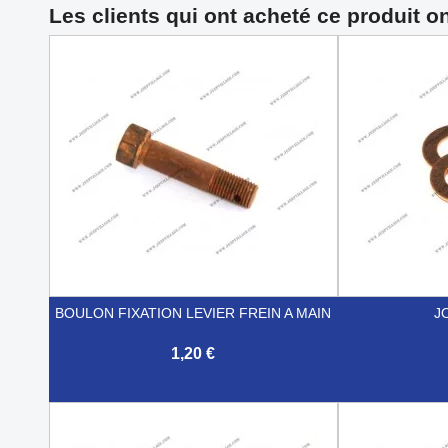
Les clients qui ont acheté ce produit o
BOULON FIXATION LEVIER FREIN A MAIN
J
1,20 €


Aperçu rapide