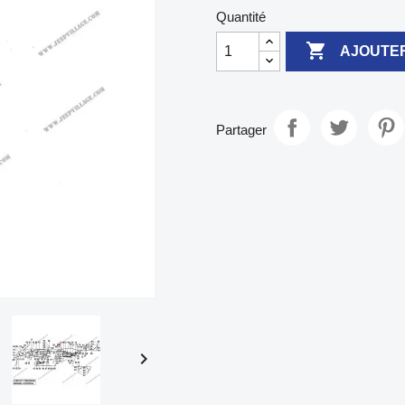
Quantité

AJOUTER
Partager
