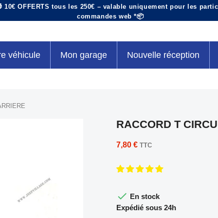
 10€ OFFERTS tous les 250€ – valable uniquement pour les particu
commandes web *📦
re véhicule
Mon garage
Nouvelle réception
ARRIERE
RACCORD T CIRCUI
7,80 €
TTC

En stock
Expédié sous 24h