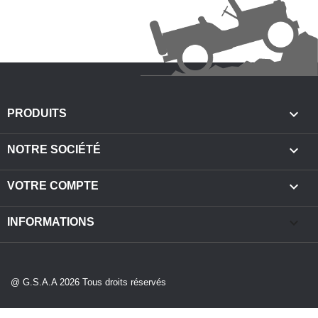

PRODUITS

NOTRE SOCIÉTÉ

VOTRE COMPTE
keyboard_arrow_down
INFORMATIONS
@ G.S.A.A 2026 Tous droits réservés