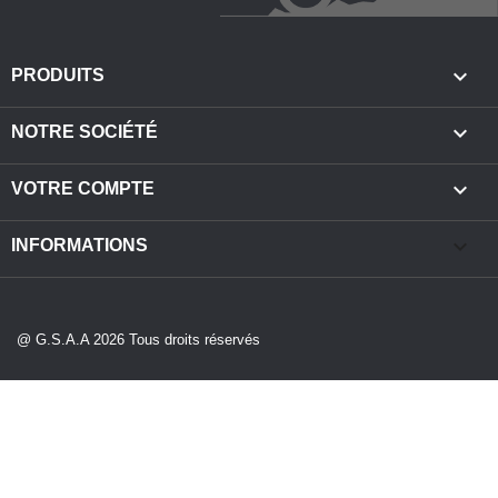

PRODUITS

NOTRE SOCIÉTÉ

VOTRE COMPTE
keyboard_arrow_down
INFORMATIONS
@ G.S.A.A 2026 Tous droits réservés