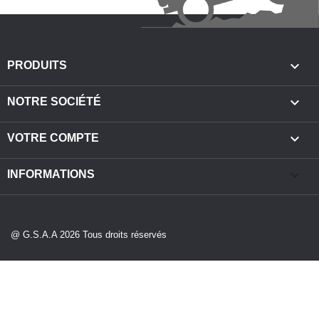

PRODUITS

NOTRE SOCIÉTÉ

VOTRE COMPTE
keyboard_arrow_down
INFORMATIONS
@ G.S.A.A 2026 Tous droits réservés