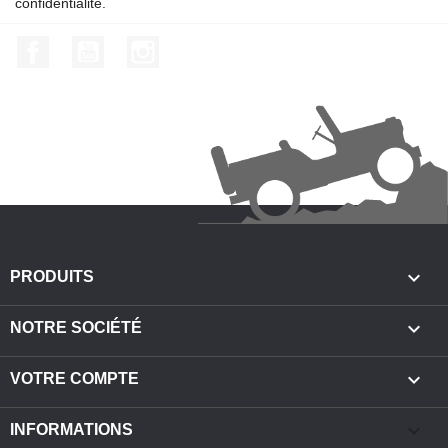
confidentialité.
Facebook
YouTube
Instagram

PRODUITS

NOTRE SOCIÉTÉ

VOTRE COMPTE
keyboard_arrow_down
INFORMATIONS