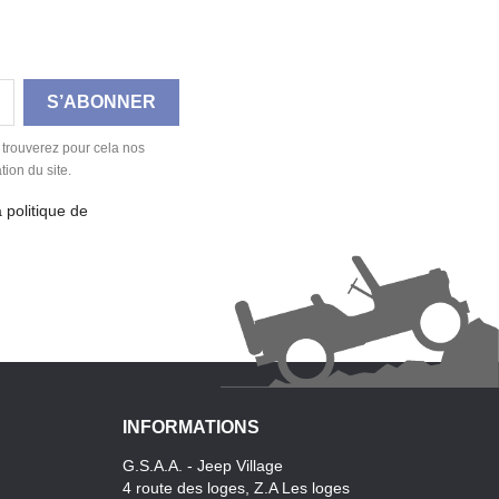
 trouverez pour cela nos
tion du site.
a politique de
INFORMATIONS
G.S.A.A. - Jeep Village
4 route des loges, Z.A Les loges