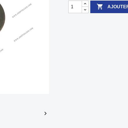

AJOUTER
