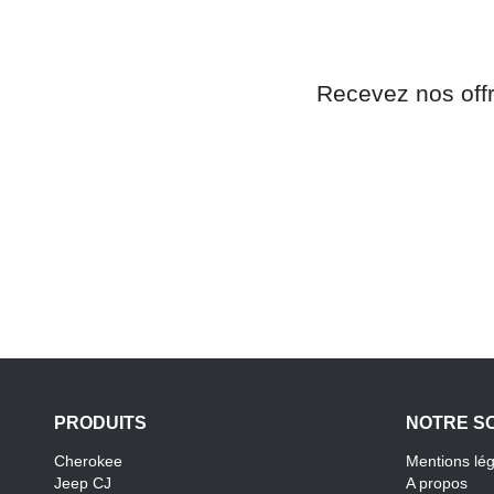
Recevez nos off
PRODUITS
NOTRE S
Cherokee
Mentions lé
Jeep CJ
A propos