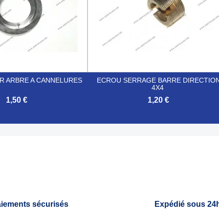
R ARBRE A CANNELURES
ECROU SERRAGE BARRE DIRECTIO
4X4
1,50 €
1,20 €

Aperçu rapide
Aperçu rapide
iements sécurisés
Expédié sous 24