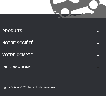

PRODUITS

NOTRE SOCIÉTÉ

VOTRE COMPTE
keyboard_arrow_down
INFORMATIONS
@ G.S.A.A 2026 Tous droits réservés