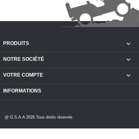

PRODUITS

NOTRE SOCIÉTÉ

VOTRE COMPTE
keyboard_arrow_down
INFORMATIONS
@ G.S.A.A 2026 Tous droits réservés