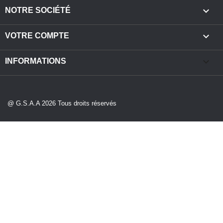

NOTRE SOCIÉTÉ

VOTRE COMPTE
keyboard_arrow_down
INFORMATIONS
@ G.S.A.A 2026 Tous droits réservés