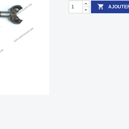

AJOUTER