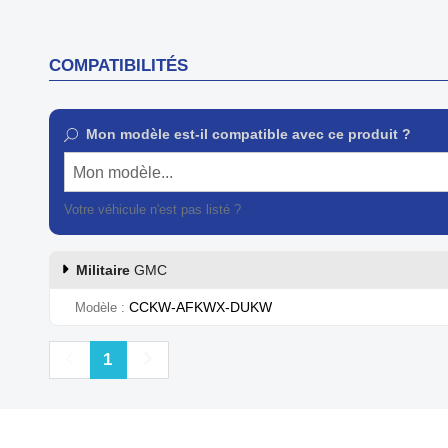
COMPATIBILITÉS
Mon modèle est-il compatible avec ce produit ?
Mon modèle...
Votre véhicule n'est pas listé ?
Contactez notre service client
Militaire
GMC
CCKW-AFKWX-DUKW
Modèle
Précédent
Suivant
1