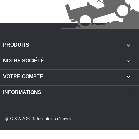

PRODUITS

NOTRE SOCIÉTÉ

VOTRE COMPTE
keyboard_arrow_down
INFORMATIONS
@ G.S.A.A 2026 Tous droits réservés