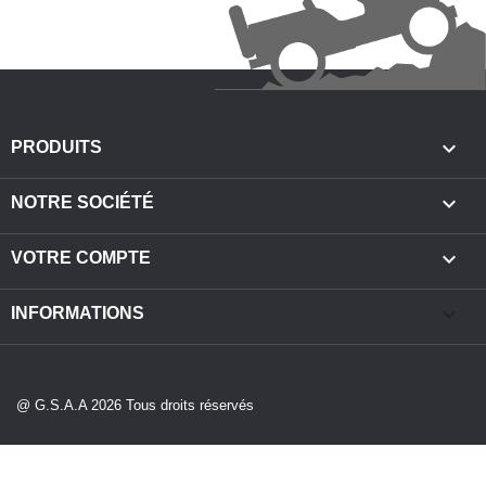

PRODUITS

NOTRE SOCIÉTÉ

VOTRE COMPTE
keyboard_arrow_down
INFORMATIONS
@ G.S.A.A 2026 Tous droits réservés