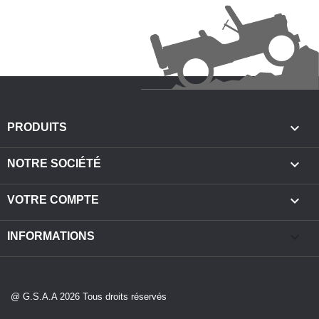

PRODUITS

NOTRE SOCIÉTÉ

VOTRE COMPTE
keyboard_arrow_down
INFORMATIONS
@ G.S.A.A 2026 Tous droits réservés